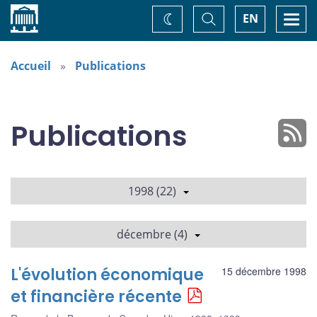
Accueil
Basculer
Togg
EN
Changez
la
navi
recherche
de
thème
Accueil
Publications
Publications
1998 (22)
décembre (4)
L'évolution économique
15 décembre 1998
et financière récente