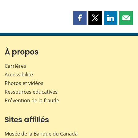
Partager
Partager
Partager
Part
cette
cette
cette
cette
page
page
page
page
sur
sur
sur
par
Facebook
X
LinkedIn
courr
À propos
Carrières
Accessibilité
Photos et vidéos
Ressources éducatives
Prévention de la fraude
Sites affiliés
Musée de la Banque du Canada