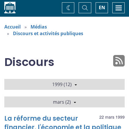
Accueil
Basculer
Togg
EN
Changez
la
navi
recherche
de
thème
Accueil
Médias
Discours et activités publiques
Discours
1999 (12)
mars (2)
La réforme du secteur
22 mars 1999
financier, l'économie et la politique