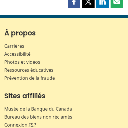
Partager
Partager
Partager
Part
cette
cette
cette
cette
page
page
page
page
sur
sur
sur
par
Facebook
X
LinkedIn
courr
À propos
Carrières
Accessibilité
Photos et vidéos
Ressources éducatives
Prévention de la fraude
Sites affiliés
Musée de la Banque du Canada
Bureau des biens non réclamés
Connexion
FSP