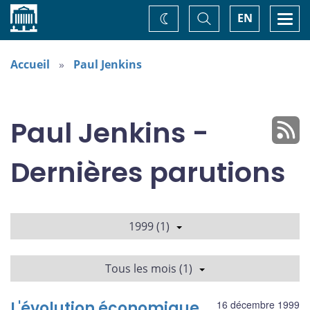
Accueil
Basculer
Togg
EN
Changez
la
navi
recherche
de
thème
Accueil
Paul Jenkins
Paul Jenkins -
Dernières parutions
1999 (1)
Tous les mois (1)
L'évolution économique
16 décembre 1999