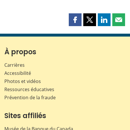
Partager
Partager
Partager
Part
cette
cette
cette
cette
page
page
page
page
sur
sur
sur
par
Facebook
X
LinkedIn
courr
À propos
Carrières
Accessibilité
Photos et vidéos
Ressources éducatives
Prévention de la fraude
Sites affiliés
Musée de la Banque du Canada