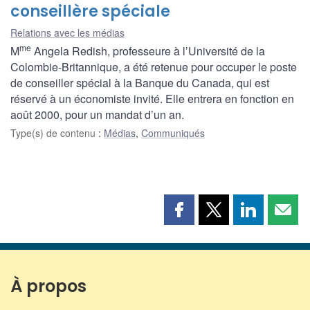
conseillère spéciale
Relations avec les médias
me
M
Angela Redish, professeure à l’Université de la
Colombie-Britannique, a été retenue pour occuper le poste
de conseiller spécial à la Banque du Canada, qui est
réservé à un économiste invité. Elle entrera en fonction en
août 2000, pour un mandat d’un an.
Type(s) de contenu
:
Médias
,
Communiqués
Partager
Partager
Partager
Part
cette
cette
cette
cette
page
page
page
page
sur
sur
sur
par
Facebook
X
LinkedIn
courr
À propos