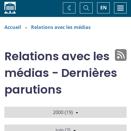
Accueil
Basculer
Togg
EN
Changez
la
navi
recherche
de
thème
Accueil
Relations avec les médias
Relations avec les
médias - Dernières
parutions
2000 (19)
juin (2)