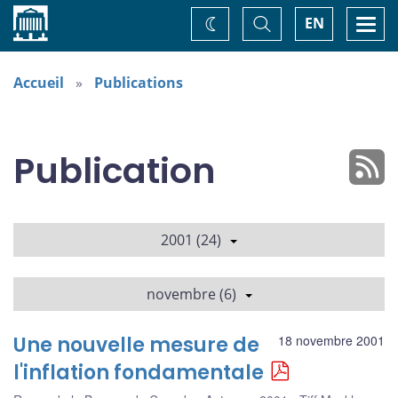
Accueil
Basculer
Togg
EN
Changez
la
navi
recherche
de
thème
Accueil
Publications
Publication
2001 (24)
novembre (6)
Une nouvelle mesure de
18 novembre 2001
l'inflation fondamentale