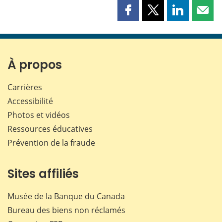
Partager
Partager
Partager
Part
cette
cette
cette
cette
page
page
page
page
sur
sur
sur
par
Facebook
X
LinkedIn
courr
À propos
Carrières
Accessibilité
Photos et vidéos
Ressources éducatives
Prévention de la fraude
Sites affiliés
Musée de la Banque du Canada
Bureau des biens non réclamés