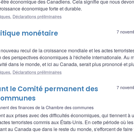
-être économique des Canadiens. Cela signifie que nous devo
croissance économique forte et durable.
liques
,
Déclarations préliminaires
litique monétaire
7 novem
nouveau recul de la croissance mondiale et les actes terroriste
 des perspectives économiques à l'échelle internationale. Au m
tivité dans le monde, et ici au Canada, serait plus prononcé et pl
liques
,
Déclarations préliminaires
ant le Comité permanent des
7 novem
 communes
nent des finances de la Chambre des communes
t aux prises avec des difficultés économiques, qui tiennent à 
ctes terroristes commis aux États-Unis. En cette période où les
ant au Canada que dans le reste du monde, s'efforcent de faire