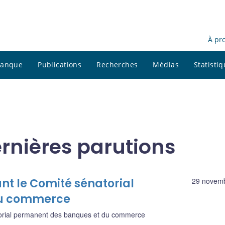
À pr
 banque
Publications
Recherches
Médias
Statisti
rnières parutions
nt le Comité sénatorial
29 novem
du commerce
orial permanent des banques et du commerce