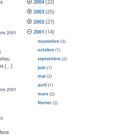
ns
2004
(22)
2003
(25)
2002
(27)
2001
(14)
bre 2001
novembre
(3)
octobre
(1)
s
ilieu
septembre
(2)
us […]
juin
(1)
mai
(2)
avril
(1)
bre 2001
mars
(2)
février
(2)
un
 face