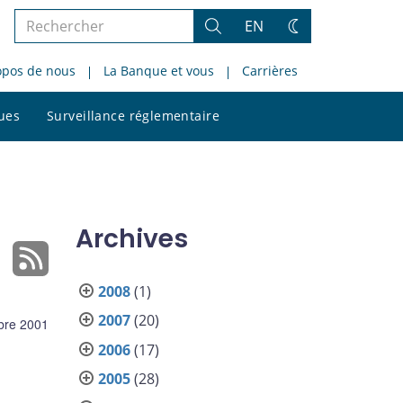
Rechercher
EN
Rechercher
Changez
dans
de
opos de nous
La Banque et vous
Carrières
le
thème
site
Rechercher
ques
Surveillance réglementaire
dans
le
site
Archives
2008
(1)
2007
(20)
bre 2001
2006
(17)
2005
(28)