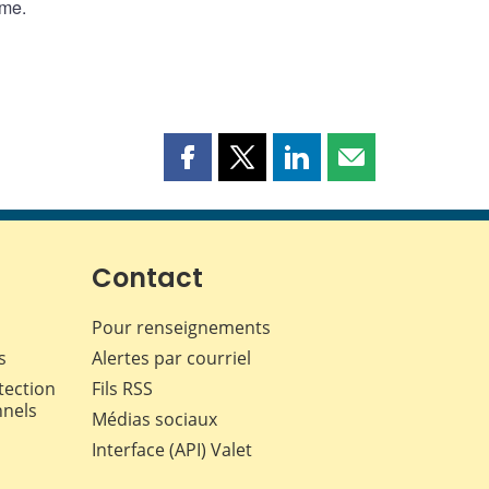
rme.
Partager
Partager
Partager
Partager
cette
cette
cette
cette
page
page
page
page
sur
sur
sur
par
Facebook
X
LinkedIn
courriel
Contact
Pour renseignements
s
Alertes par courriel
tection
Fils RSS
nnels
Médias sociaux
Interface (API) Valet