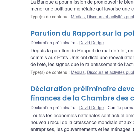
La Banque a pour mission de promouvoir le bien
mener une politique monétaire qui favorise une 
Type(s) de contenu
:
Médias
,
Discours et activités pub
Parution du Rapport sur la po
Déclaration préliminaire
David Dodge
Depuis la parution du Rapport de mai dernier, un 
commis aux États-Unis ont dicté une réévaluation
de l'été, les signes que le ralentissement de l'ac
Type(s) de contenu
:
Médias
,
Discours et activités pub
Déclaration préliminaire dev
finances de la Chambre des
Déclaration préliminaire
David Dodge
Comité perma
Toutes les économies nationales sont actuellemen
nouveau recul de la croissance mondiale et aux a
entreprises, les gouvernements et les ménages, t