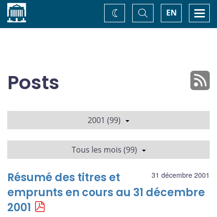
Accueil
Basculer
Togg
EN
Changez
la
navi
recherche
de
thème
Posts
2001 (99)
Tous les mois (99)
Résumé des titres et
31 décembre 2001
emprunts en cours au 31 décembre
2001