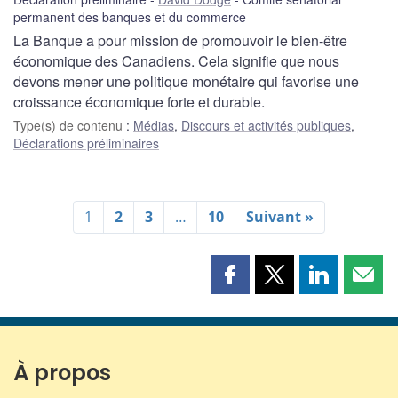
permanent des banques et du commerce
La Banque a pour mission de promouvoir le bien-être
économique des Canadiens. Cela signifie que nous
devons mener une politique monétaire qui favorise une
croissance économique forte et durable.
Type(s) de contenu
:
Médias
,
Discours et activités publiques
,
Déclarations préliminaires
1
2
3
…
10
Suivant »
Partager
Partager
Partager
Part
cette
cette
cette
cette
page
page
page
page
sur
sur
sur
par
Facebook
X
LinkedIn
courr
À propos