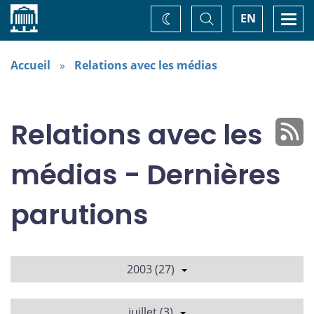
Accueil
Basculer
Togg
EN
Changez
la
navi
recherche
de
thème
Accueil
Relations avec les médias
Relations avec les
médias - Dernières
parutions
2003 (27)
juillet (3)