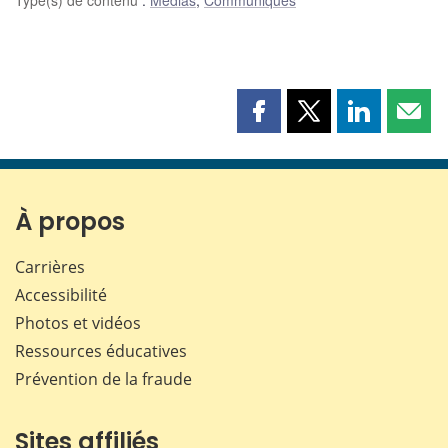
Partager
Partager
Partager
Part
cette
cette
cette
cette
page
page
page
page
sur
sur
sur
par
Facebook
X
LinkedIn
courr
À propos
Carrières
Accessibilité
Photos et vidéos
Ressources éducatives
Prévention de la fraude
Sites affiliés