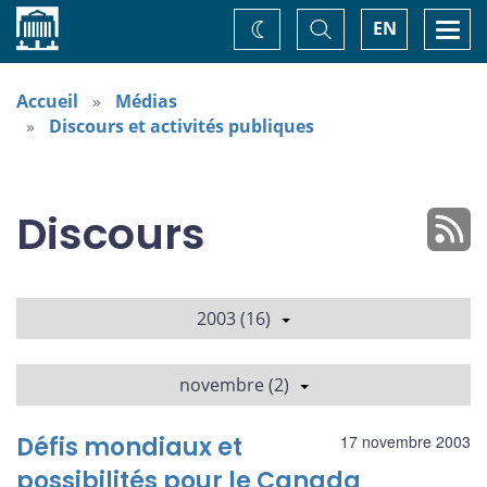
Accueil
Basculer
Togg
EN
Changez
la
navi
recherche
de
thème
Accueil
Médias
Discours et activités publiques
Discours
2003 (16)
novembre (2)
Défis mondiaux et
17 novembre 2003
possibilités pour le Canada