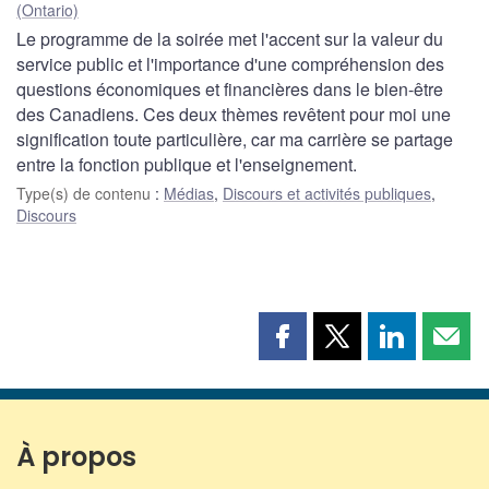
(Ontario)
Le programme de la soirée met l'accent sur la valeur du
service public et l'importance d'une compréhension des
questions économiques et financières dans le bien-être
des Canadiens. Ces deux thèmes revêtent pour moi une
signification toute particulière, car ma carrière se partage
entre la fonction publique et l'enseignement.
Type(s) de contenu
:
Médias
,
Discours et activités publiques
,
Discours
Partager
Partager
Partager
Part
cette
cette
cette
cette
page
page
page
page
sur
sur
sur
par
Facebook
X
LinkedIn
courr
À propos