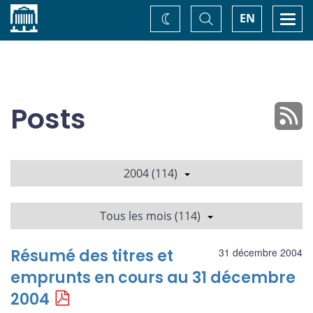
Accueil
Basculer
Togg
EN
Changez
la
navi
recherche
de
thème
Posts
2004 (114)
Tous les mois (114)
Résumé des titres et
31 décembre 2004
emprunts en cours au 31 décembre
2004