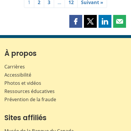
1
2
3
…
12
Suivant »
Partager
Partager
Partager
Part
cette
cette
cette
cette
page
page
page
page
sur
sur
sur
par
Facebook
X
LinkedIn
courr
À propos
Carrières
Accessibilité
Photos et vidéos
Ressources éducatives
Prévention de la fraude
Sites affiliés