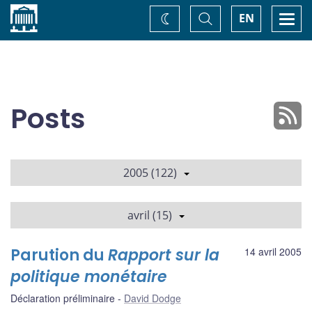
Accueil
Basculer
Togg
EN
Changez
la
navi
recherche
de
thème
Posts
2005 (122)
avril (15)
Parution du
Rapport sur la
14 avril 2005
politique monétaire
Déclaration préliminaire
David Dodge