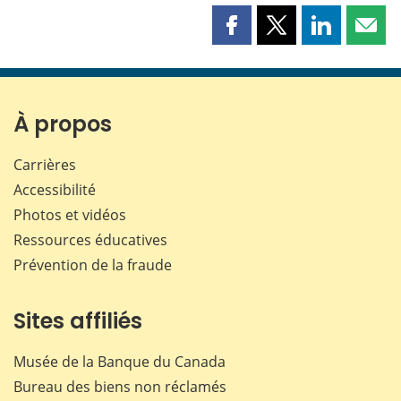
Partager
Partager
Partager
Part
cette
cette
cette
cette
page
page
page
page
sur
sur
sur
par
Facebook
X
LinkedIn
courr
À propos
Carrières
Accessibilité
Photos et vidéos
Ressources éducatives
Prévention de la fraude
Sites affiliés
Musée de la Banque du Canada
Bureau des biens non réclamés