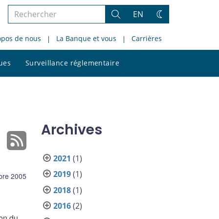
Rechercher
EN
Rechercher
Changez
dans
de
opos de nous
La Banque et vous
Carrières
le
thème
site
Rechercher
ques
Surveillance réglementaire
dans
le
site
Archives
2021
(1)
2019
(1)
bre 2005
2018
(1)
2016
(2)
on du