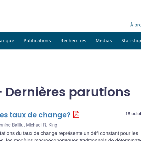
À pr
 banque
Publications
Recherches
Médias
Statisti
- Dernières parutions
des taux de change?
18 octo
nnine Bailliu
,
Michael R. King
ations du taux de change représente un défi constant pour les
s, les modèles macroéconomiques traditionnels de déterminati