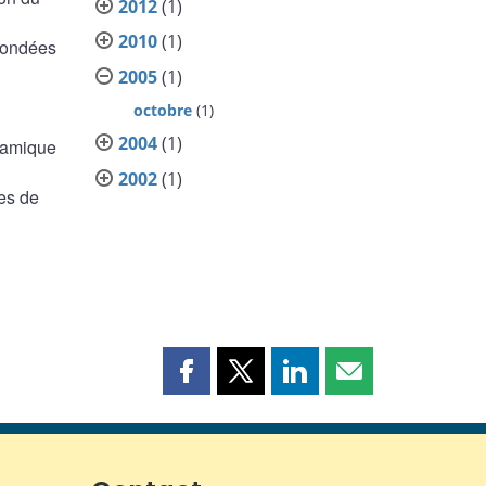
2012
(1)
2010
(1)
 fondées
2005
(1)
octobre
(1)
2004
(1)
ynamique
2002
(1)
es de
Partager
Partager
Partager
Partager
cette
cette
cette
cette
page
page
page
page
sur
sur
sur
par
Facebook
X
LinkedIn
courriel