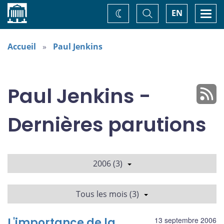
Accueil
Basculer
Togg
EN
Changez
la
navi
recherche
de
thème
Accueil
Paul Jenkins
Paul Jenkins -
Dernières parutions
2006 (3)
Tous les mois (3)
L'importance de la
13 septembre 2006