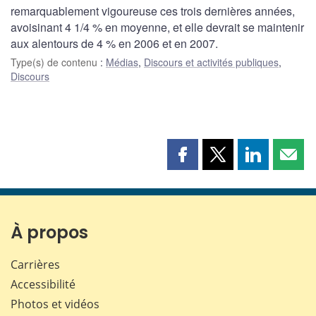
remarquablement vigoureuse ces trois dernières années,
avoisinant 4 1/4 % en moyenne, et elle devrait se maintenir
aux alentours de 4 % en 2006 et en 2007.
Type(s) de contenu
:
Médias
,
Discours et activités publiques
,
Discours
Partager
Partager
Partager
Part
cette
cette
cette
cette
page
page
page
page
sur
sur
sur
par
Facebook
X
LinkedIn
courr
À propos
Carrières
Accessibilité
Photos et vidéos