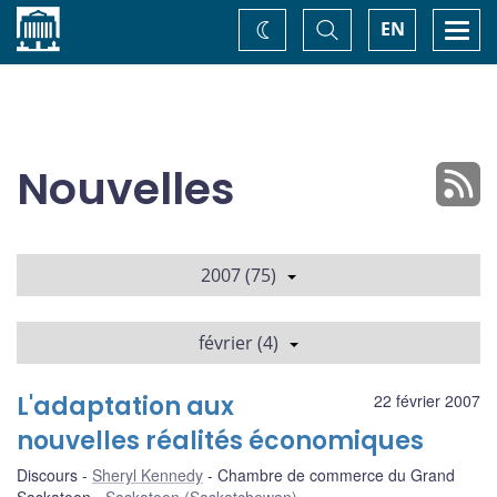
Accueil
Basculer
Togg
EN
Changez
la
navi
recherche
de
thème
Nouvelles
2007 (75)
février (4)
L'adaptation aux
22 février 2007
nouvelles réalités économiques
Discours
Sheryl Kennedy
Chambre de commerce du Grand
Saskatoon
Saskatoon (Saskatchewan)