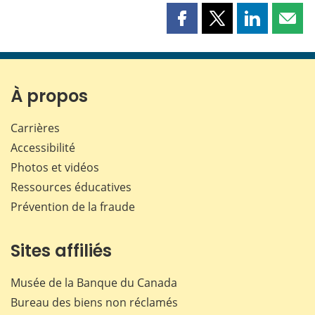
Partager
Partager
Partager
Part
cette
cette
cette
cette
page
page
page
page
sur
sur
sur
par
Facebook
X
LinkedIn
courr
À propos
Carrières
Accessibilité
Photos et vidéos
Ressources éducatives
Prévention de la fraude
Sites affiliés
Musée de la Banque du Canada
Bureau des biens non réclamés