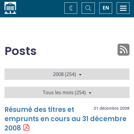
Accueil
Basculer
Togg
EN
Changez
la
navi
recherche
de
thème
Posts
2008 (254)
Tous les mois (254)
Résumé des titres et
31 décembre 2008
emprunts en cours au 31 décembre
2008