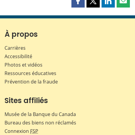
Partager
Partager
Partager
Part
cette
cette
cette
cette
page
page
page
page
sur
sur
sur
par
Facebook
X
LinkedIn
courr
À propos
Carrières
Accessibilité
Photos et vidéos
Ressources éducatives
Prévention de la fraude
Sites affiliés
Musée de la Banque du Canada
Bureau des biens non réclamés
Connexion
FSP