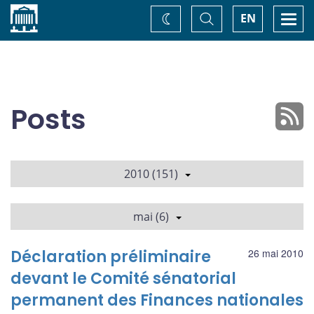
Accueil
Basculer
Togg
EN
Changez
la
navi
recherche
de
thème
Posts
2010 (151)
mai (6)
Déclaration préliminaire
26 mai 2010
devant le Comité sénatorial
permanent des Finances nationales