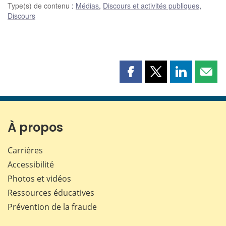
Type(s) de contenu
:
Médias
,
Discours et activités publiques
,
Discours
Partager
Partager
Partager
Part
cette
cette
cette
cette
page
page
page
page
sur
sur
sur
par
Facebook
X
LinkedIn
courr
À propos
Carrières
Accessibilité
Photos et vidéos
Ressources éducatives
Prévention de la fraude