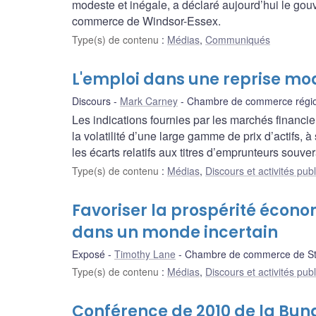
modeste et inégale, a déclaré aujourd’hui le g
commerce de Windsor-Essex.
Type(s) de contenu
:
Médias
,
Communiqués
L'emploi dans une reprise mo
Discours
Mark Carney
Chambre de commerce région
Les indications fournies par les marchés financi
la volatilité d’une large gamme de prix d’actifs, à
les écarts relatifs aux titres d’emprunteurs souv
Type(s) de contenu
:
Médias
,
Discours et activités pub
Favoriser la prospérité écon
dans un monde incertain
Exposé
Timothy Lane
Chambre de commerce de St.
Type(s) de contenu
:
Médias
,
Discours et activités pub
Conférence de 2010 de la Bun