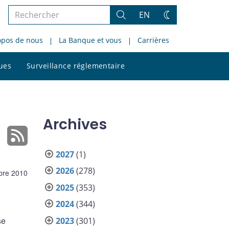
Rechercher
EN
Rechercher
Changez
dans
de
opos de nous
La Banque et vous
Carrières
le
thème
site
Rechercher
ques
Surveillance réglementaire
dans
le
site
Archives
2027
(1)
2026
(278)
bre 2010
2025
(353)
2024
(344)
se
2023
(301)