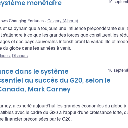
e système monétaire
10 septem
dows Changing Fortunes
Calgary (Alberta)
ns et sa dynamique a toujours une influence prépondérante sur l
 s'attendre à ce que les grandes forces que constituent les réd
es et des pays souverains intensifieront la variabilité et modé
e du globe dans les années à venir.
liques
,
Discours
iance dans le système
10 septem
sentiel au succès du G20, selon le
 Canada, Mark Carney
ney, a exhorté aujourd'hui les grandes économies du globe à f
patibles avec le cadre du G20 à l'appui d'une croissance forte, d
ème financier préconisées par le G20.