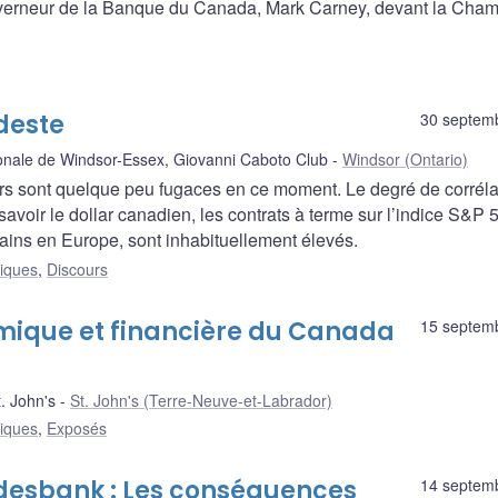
ouverneur de la Banque du Canada, Mark Carney, devant la Cha
deste
30 septem
ale de Windsor-Essex, Giovanni Caboto Club
Windsor (Ontario)
ers sont quelque peu fugaces en ce moment. Le degré de corréla
 savoir le dollar canadien, les contrats à terme sur l’indice S&P 
erains en Europe, sont inhabituellement élevés.
liques
,
Discours
omique et financière du Canada
15 septem
 John's
St. John's (Terre-Neuve-et-Labrador)
liques
,
Exposés
desbank : Les conséquences
14 septem