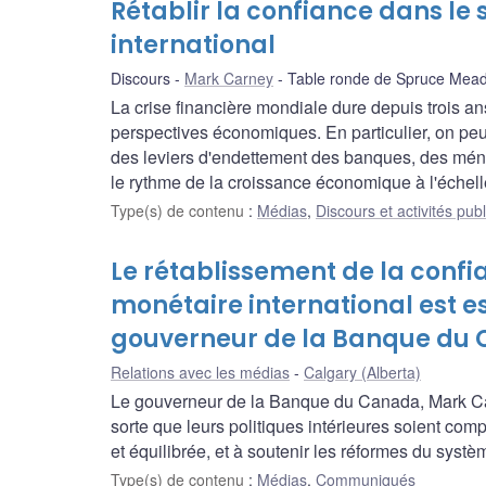
Rétablir la confiance dans l
international
Discours
Mark Carney
Table ronde de Spruce Mea
La crise financière mondiale dure depuis trois a
perspectives économiques. En particulier, on peut
des leviers d'endettement des banques, des ménag
le rythme de la croissance économique à l'échell
Type(s) de contenu
:
Médias
,
Discours et activités pub
Le rétablissement de la conf
monétaire international est es
gouverneur de la Banque du
Relations avec les médias
Calgary (Alberta)
Le gouverneur de la Banque du Canada, Mark Car
sorte que leurs politiques intérieures soient com
et équilibrée, et à soutenir les réformes du syst
Type(s) de contenu
:
Médias
,
Communiqués