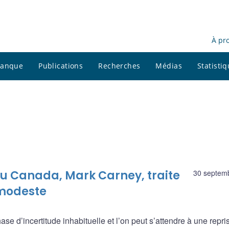
À pr
 banque
Publications
Recherches
Médias
Statisti
u Canada, Mark Carney, traite
30 septem
 modeste
e d’incertitude inhabituelle et l’on peut s’attendre à une repri