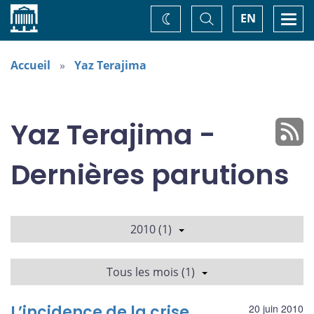
Accueil
Basculer
Togg
EN
Changez
la
navi
recherche
de
thème
Accueil
Yaz Terajima
Yaz Terajima -
Dernières parutions
2010 (1)
Tous les mois (1)
L’incidence de la crise
20 juin 2010