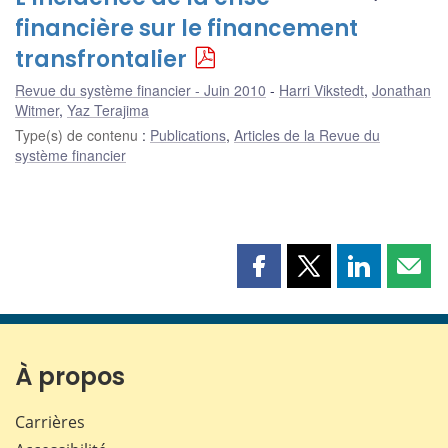
financière sur le financement
transfrontalier
Revue du système financier - Juin 2010
Harri Vikstedt
,
Jonathan
Witmer
,
Yaz Terajima
Type(s) de contenu
:
Publications
,
Articles de la Revue du
système financier
Partager
Partager
Partager
Part
cette
cette
cette
cette
page
page
page
page
sur
sur
sur
par
Facebook
X
LinkedIn
courr
À propos
Carrières