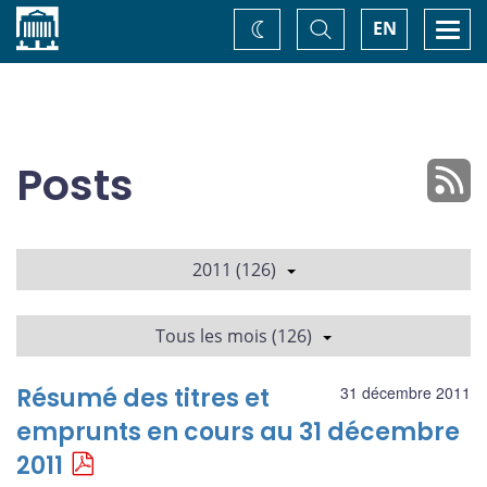
Accueil
Basculer
Togg
EN
Changez
la
navi
recherche
de
thème
Posts
2011 (126)
Tous les mois (126)
Résumé des titres et
31 décembre 2011
emprunts en cours au 31 décembre
2011