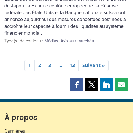
du Japon, la Banque centrale européenne, la Réserve
fédérale des États-Unis et la Banque nationale suisse ont
annoncé aujourd’hui des mesures concertées destinées à
accroître leur capacité à fournir des liquidités au système
financier mondial.
Type(s) de contenu
:
Médias
,
Avis aux marchés
1
2
3
…
13
Suivant »
Partager
Partager
Partager
Part
cette
cette
cette
cette
page
page
page
page
sur
sur
sur
par
Facebook
X
LinkedIn
courr
À propos
Carrières