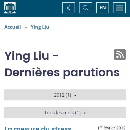
Accueil
Basculer
Togg
EN
Changez
la
navi
recherche
de
thème
Accueil
Ying Liu
Ying Liu -
Dernières parutions
2012 (1)
Tous les mois (1)
er
La mesure du stress
1
février 2012