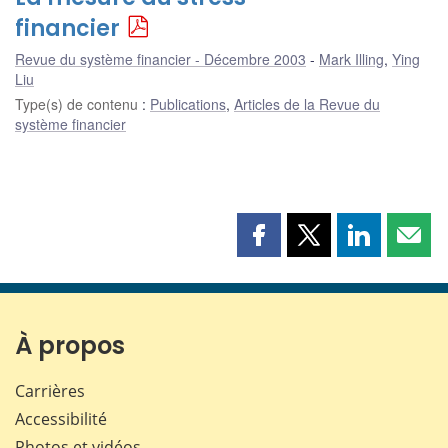
financier
Revue du système financier - Décembre 2003
Mark Illing
,
Ying
Liu
Type(s) de contenu
:
Publications
,
Articles de la Revue du
système financier
Partager
Partager
Partager
Part
cette
cette
cette
cette
page
page
page
page
sur
sur
sur
par
Facebook
X
LinkedIn
courr
À propos
Carrières
Accessibilité
Photos et vidéos