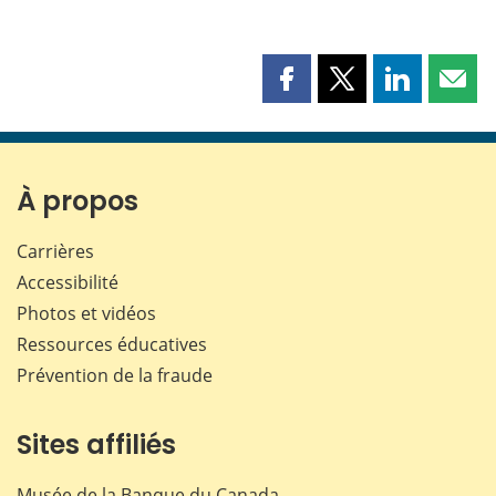
Partager
Partager
Partager
Part
cette
cette
cette
cette
page
page
page
page
sur
sur
sur
par
Facebook
X
LinkedIn
courr
À propos
Carrières
Accessibilité
Photos et vidéos
Ressources éducatives
Prévention de la fraude
Sites affiliés
Musée de la Banque du Canada