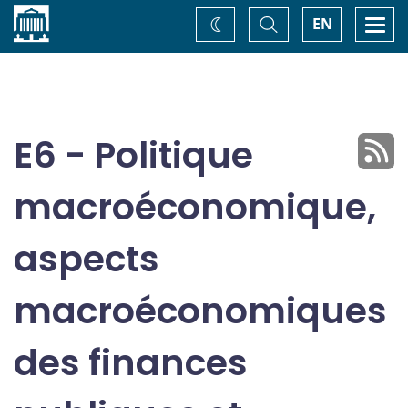
Accueil
Basculer
Togg
EN
Changez
la
navi
recherche
de
thème
E6 - Politique
macroéconomique,
aspects
macroéconomiques
des finances