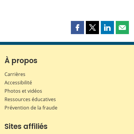
Partager
Partager
Partager
Part
cette
cette
cette
cette
page
page
page
page
sur
sur
sur
par
Facebook
X
LinkedIn
courr
À propos
Carrières
Accessibilité
Photos et vidéos
Ressources éducatives
Prévention de la fraude
Sites affiliés