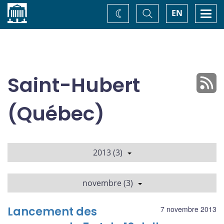
Accueil
Basculer
Togg
EN
Changez
la
navi
recherche
de
thème
Saint-Hubert
(Québec)
2013 (3)
novembre (3)
Lancement des
7 novembre 2013