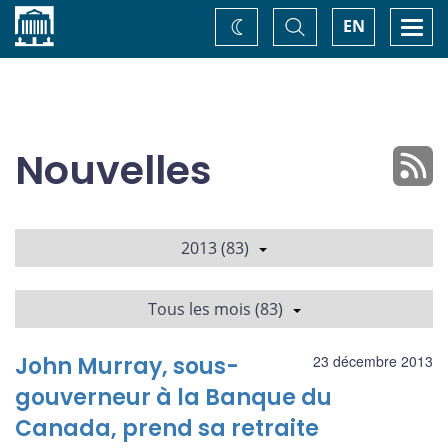
Accueil
Basculer
Togg
EN
Changez
la
navi
recherche
de
thème
Nouvelles
2013 (83)
Tous les mois (83)
John Murray, sous-
23 décembre 2013
gouverneur à la Banque du
Canada, prend sa retraite