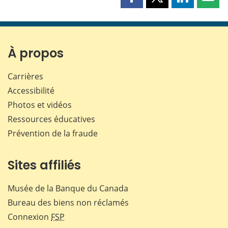
Partager
Partager
Partager
Part
cette
cette
cette
cette
page
page
page
page
sur
sur
sur
par
Facebook
X
LinkedIn
courr
À propos
Carrières
Accessibilité
Photos et vidéos
Ressources éducatives
Prévention de la fraude
Sites affiliés
Musée de la Banque du Canada
Bureau des biens non réclamés
Connexion
FSP