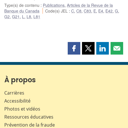
Type(s) de contenu
:
Publications
,
Articles de la Revue de la
Banque du Canada
Code(s) JEL
:
C
,
C8
,
C83
,
E
,
E4
,
E42
,
G
,
G2
,
G21
,
L
,
L8
,
L81
Partager
Partager
Partager
Part
cette
cette
cette
cette
page
page
page
page
sur
sur
sur
par
Facebook
X
LinkedIn
courr
À propos
Carrières
Accessibilité
Photos et vidéos
Ressources éducatives
Prévention de la fraude