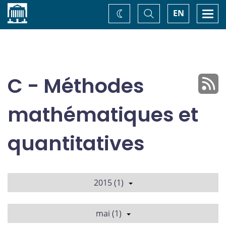
Accueil
Basculer
Togg
EN
Changez
la
navi
recherche
de
thème
C - Méthodes
mathématiques et
quantitatives
2015 (1)
mai (1)