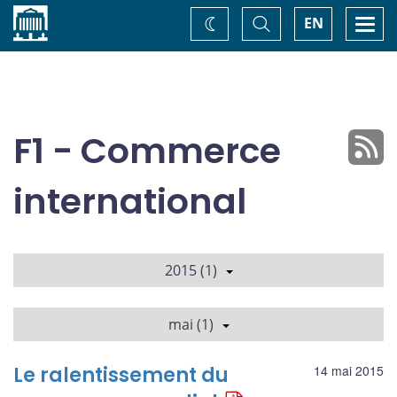
Accueil
Basculer
Togg
EN
Changez
la
navi
recherche
de
thème
F1 - Commerce
international
2015 (1)
mai (1)
Le ralentissement du
14 mai 2015