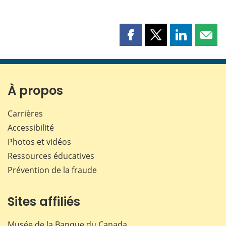
Partager
Partager
Partager
Part
cette
cette
cette
cette
page
page
page
page
sur
sur
sur
par
Facebook
X
LinkedIn
courr
À propos
Carrières
Accessibilité
Photos et vidéos
Ressources éducatives
Prévention de la fraude
Sites affiliés
Musée de la Banque du Canada