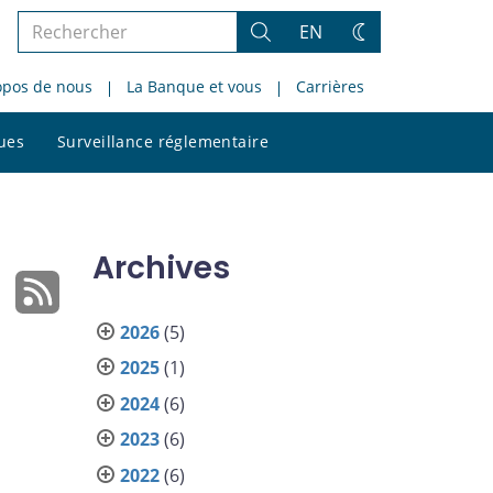
Rechercher
EN
Rechercher
Changez
dans
de
opos de nous
La Banque et vous
Carrières
le
thème
site
Rechercher
ques
Surveillance réglementaire
dans
le
site
Archives
2026
(5)
2025
(1)
2024
(6)
2023
(6)
2022
(6)