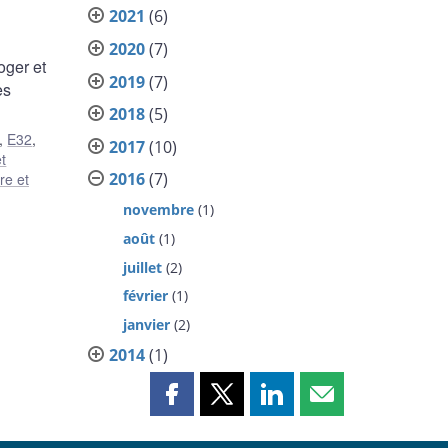
2021
(6)
2020
(7)
oger et
2019
(7)
es
2018
(5)
,
E32
,
2017
(10)
t
2016
(7)
ère et
novembre
(1)
août
(1)
juillet
(2)
février
(1)
janvier
(2)
2014
(1)
Partager
Partager
Partager
Partager
cette
cette
cette
cette