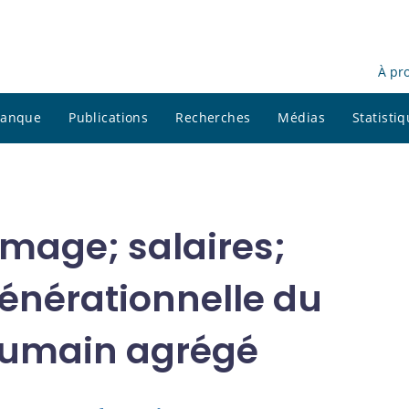
À pr
 banque
Publications
Recherches
Médias
Statisti
ômage; salaires;
générationnelle du
 humain agrégé