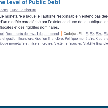
 Level of Public Debt
occhi
,
Luisa Lambertini
ue monétaire à laquelle l’autorité responsable n’entend pas dér
e d’un modèle caractérisé par l’existence d’une dette publique, d
scales et des rigidités nominales.
nel
,
Documents de travail du personnel
Code(s) JEL
:
E
,
E2
,
E24
,
E3
 et gestion financière
,
Gestion financière
,
Politique monétaire
,
Cadre e
itique monétaire et mise en œuvre
,
Système financier
,
Stabilité financi