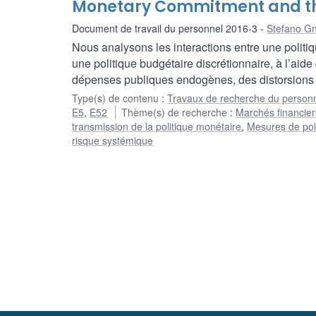
Monetary Commitment and the
Document de travail du personnel 2016-3
Stefano Gn
Nous analysons les interactions entre une politiq
une politique budgétaire discrétionnaire, à l’aid
dépenses publiques endogènes, des distorsions fi
Type(s) de contenu
:
Travaux de recherche du person
E5
,
E52
Thème(s) de recherche
:
Marchés financiers
transmission de la politique monétaire
,
Mesures de pol
risque systémique