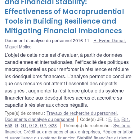
and Financial Stability:
Effectiveness of Macroprudential
Tools in Building Resilience and
Mitigating Financial Imbalances
Document d’analyse du personnel 2016-11
H. Evren Damar
,
Miguel Molico
L’objet de cette note est d’évaluer, à partir de données
canadiennes et internationales, l’efficacité des politiques
macroprudentielles pour renforcer la résilience et réduire
les déséquilibres financiers. L’analyse permet de conclure
que ces mesures ont atteint l’essentiel des objectifs
assignés : augmenter la résilience globale du système
financier face aux déséquilibres accrus et accroître sa
capacité à résister aux chocs négatifs.
Type(s) de contenu
:
Travaux de recherche du personnel
,
Documents d'analyse du personnel
Code(s) JEL
:
E
,
E5
,
E51
,
E58
,
G
,
G1
,
G18
,
G2
,
G28
Thème(s) de recherche
:
Système
financier
,
Crédit aux ménages et aux entreprises
,
Réglementation
et surveillance du système financier
,
Stabilité financière et risque