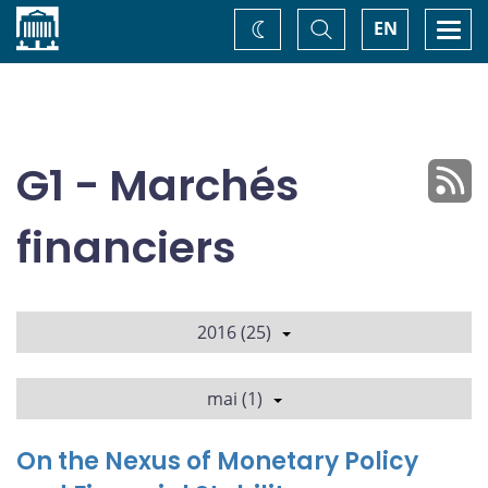
Accueil
Basculer
Togg
EN
Changez
la
navi
recherche
de
thème
G1 - Marchés
financiers
2016 (25)
mai (1)
On the Nexus of Monetary Policy