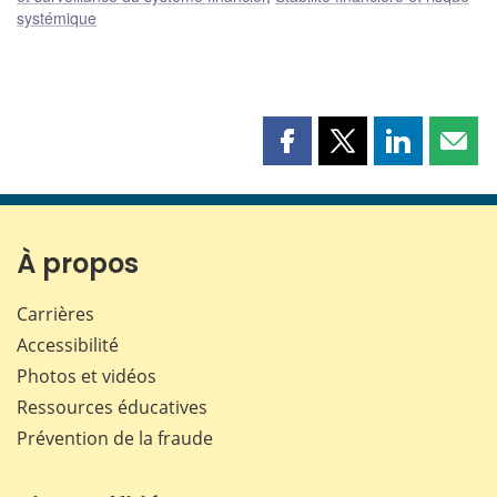
systémique
Partager
Partager
Partager
Part
cette
cette
cette
cette
page
page
page
page
sur
sur
sur
par
Facebook
X
LinkedIn
courr
À propos
Carrières
Accessibilité
Photos et vidéos
Ressources éducatives
Prévention de la fraude