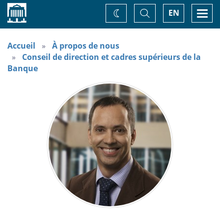
Accueil
Basculer
Togg
EN
Changez
la
navi
recherche
de
thème
Accueil
À propos de nous
Conseil de direction et cadres supérieurs de la
Banque