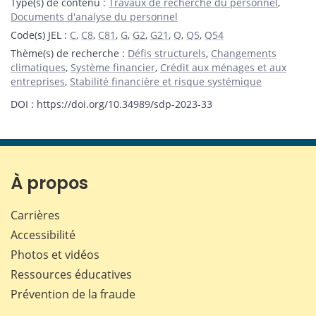
Type(s) de contenu
:
Travaux de recherche du personnel
,
Documents d'analyse du personnel
Code(s) JEL
:
C
,
C8
,
C81
,
G
,
G2
,
G21
,
Q
,
Q5
,
Q54
Thème(s) de recherche
:
Défis structurels
,
Changements
climatiques
,
Système financier
,
Crédit aux ménages et aux
entreprises
,
Stabilité financière et risque systémique
DOI : https://doi.org/10.34989/sdp-2023-33
À propos
Carrières
Accessibilité
Photos et vidéos
Ressources éducatives
Prévention de la fraude