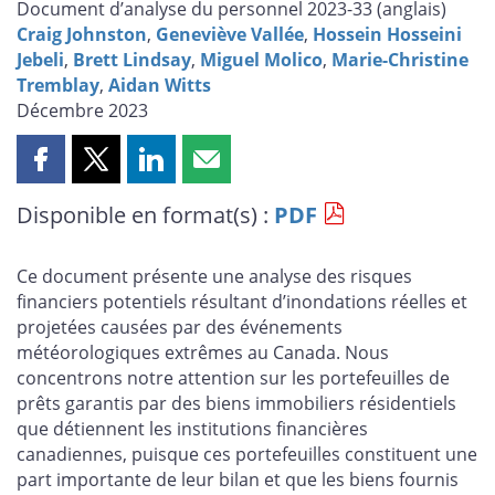
Document d’analyse du personnel 2023-33 (
anglais
)
Craig Johnston
,
Geneviève Vallée
,
Hossein Hosseini
Jebeli
,
Brett Lindsay
,
Miguel Molico
,
Marie-Christine
Tremblay
,
Aidan Witts
Décembre 2023
Partager
Partager
Partager
Partager
cette
cette
cette
cette
Disponible en format(s) :
PDF
page
page
page
page
sur
sur
sur
par
Facebook
X
LinkedIn
courriel
Ce document présente une analyse des risques
financiers potentiels résultant d’inondations réelles et
projetées causées par des événements
météorologiques extrêmes au Canada. Nous
concentrons notre attention sur les portefeuilles de
prêts garantis par des biens immobiliers résidentiels
que détiennent les institutions financières
canadiennes, puisque ces portefeuilles constituent une
part importante de leur bilan et que les biens fournis