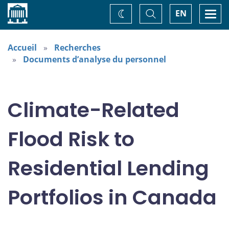
Accueil
Basculer
Togg
EN
Changez
la
navi
recherche
de
thème
Accueil
Recherches
Documents d’analyse du personnel
Climate-Related
Flood Risk to
Residential Lending
Portfolios in Canada