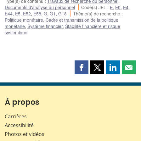
Type(s) de contenu
:
Travaux de recherche du personnel
,
Documents d'analyse du personnel
Code(s) JEL
:
E
,
E0
,
E4
,
E44
,
E5
,
E52
,
E58
,
G
,
G1
,
G18
Thème(s) de recherche
:
Politique monétaire
,
Cadre et transmission de la politique
monétaire
,
Système financier
,
Stabilité financière et risque
systémique
Partager
Partager
Partager
Part
cette
cette
cette
cette
page
page
page
page
sur
sur
sur
par
Facebook
X
LinkedIn
courr
À propos
Carrières
Accessibilité
Photos et vidéos