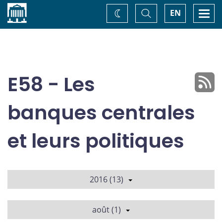
Accueil
Basculer
Togg
EN
Changez
la
navi
recherche
de
thème
E58 - Les
banques centrales
et leurs politiques
2016 (13)
août (1)