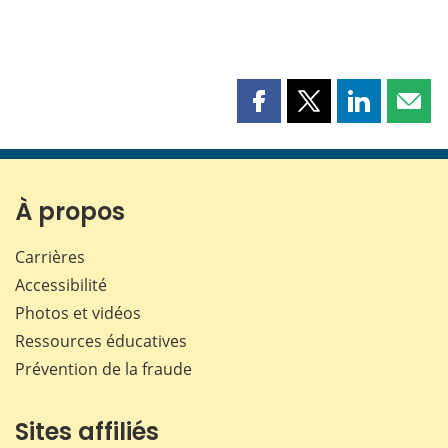
Partager
Partager
Partager
Part
cette
cette
cette
cette
page
page
page
page
sur
sur
sur
par
Facebook
X
LinkedIn
courr
À propos
Carrières
Accessibilité
Photos et vidéos
Ressources éducatives
Prévention de la fraude
Sites affiliés