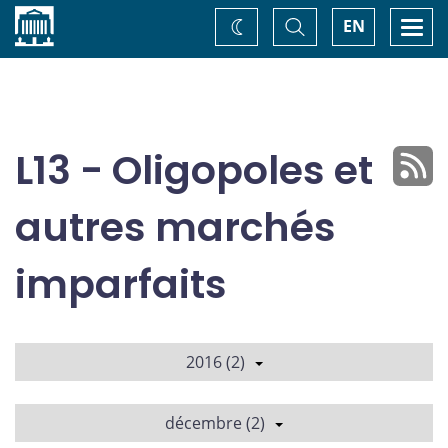
Accueil
Basculer
Togg
EN
Changez
la
navi
recherche
de
thème
L13 - Oligopoles et
autres marchés
imparfaits
2016 (2)
décembre (2)