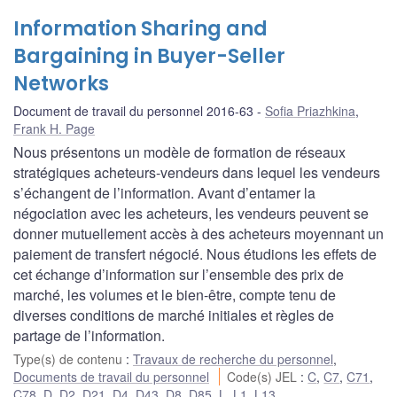
Information Sharing and
Bargaining in Buyer-Seller
Networks
Document de travail du personnel 2016-63
Sofia Priazhkina
,
Frank H. Page
Nous présentons un modèle de formation de réseaux
stratégiques acheteurs-vendeurs dans lequel les vendeurs
s’échangent de l’information. Avant d’entamer la
négociation avec les acheteurs, les vendeurs peuvent se
donner mutuellement accès à des acheteurs moyennant un
paiement de transfert négocié. Nous étudions les effets de
cet échange d’information sur l’ensemble des prix de
marché, les volumes et le bien-être, compte tenu de
diverses conditions de marché initiales et règles de
partage de l’information.
Type(s) de contenu
:
Travaux de recherche du personnel
,
Documents de travail du personnel
Code(s) JEL
:
C
,
C7
,
C71
,
C78
,
D
,
D2
,
D21
,
D4
,
D43
,
D8
,
D85
,
L
,
L1
,
L13