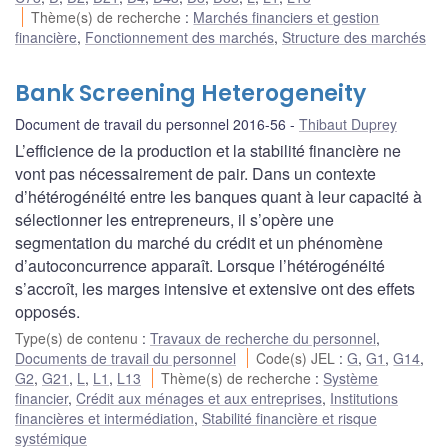
Thème(s) de recherche
:
Marchés financiers et gestion
financière
,
Fonctionnement des marchés
,
Structure des marchés
Bank Screening Heterogeneity
Document de travail du personnel 2016-56
Thibaut Duprey
L’efficience de la production et la stabilité financière ne
vont pas nécessairement de pair. Dans un contexte
d’hétérogénéité entre les banques quant à leur capacité à
sélectionner les entrepreneurs, il s’opère une
segmentation du marché du crédit et un phénomène
d’autoconcurrence apparaît. Lorsque l’hétérogénéité
s’accroît, les marges intensive et extensive ont des effets
opposés.
Type(s) de contenu
:
Travaux de recherche du personnel
,
Documents de travail du personnel
Code(s) JEL
:
G
,
G1
,
G14
,
G2
,
G21
,
L
,
L1
,
L13
Thème(s) de recherche
:
Système
financier
,
Crédit aux ménages et aux entreprises
,
Institutions
financières et intermédiation
,
Stabilité financière et risque
systémique