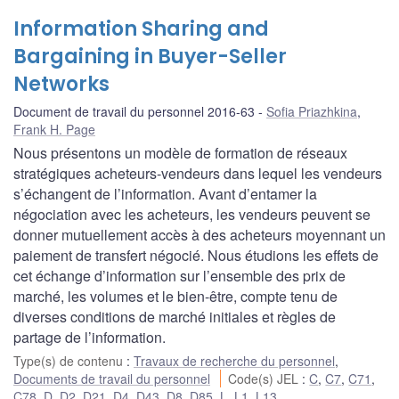
Information Sharing and
Bargaining in Buyer-Seller
Networks
Document de travail du personnel 2016-63
Sofia Priazhkina
,
Frank H. Page
Nous présentons un modèle de formation de réseaux
stratégiques acheteurs-vendeurs dans lequel les vendeurs
s’échangent de l’information. Avant d’entamer la
négociation avec les acheteurs, les vendeurs peuvent se
donner mutuellement accès à des acheteurs moyennant un
paiement de transfert négocié. Nous étudions les effets de
cet échange d’information sur l’ensemble des prix de
marché, les volumes et le bien-être, compte tenu de
diverses conditions de marché initiales et règles de
partage de l’information.
Type(s) de contenu
:
Travaux de recherche du personnel
,
Documents de travail du personnel
Code(s) JEL
:
C
,
C7
,
C71
,
C78
,
D
,
D2
,
D21
,
D4
,
D43
,
D8
,
D85
,
L
,
L1
,
L13