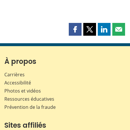
Partager
Partager
Partager
Part
cette
cette
cette
cette
page
page
page
page
sur
sur
sur
par
Facebook
X
LinkedIn
courr
À propos
Carrières
Accessibilité
Photos et vidéos
Ressources éducatives
Prévention de la fraude
Sites affiliés