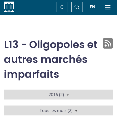
Accueil
Basculer
Togg
EN
Changez
la
navi
recherche
de
thème
L13 - Oligopoles et
autres marchés
imparfaits
2016 (2)
Tous les mois (2)