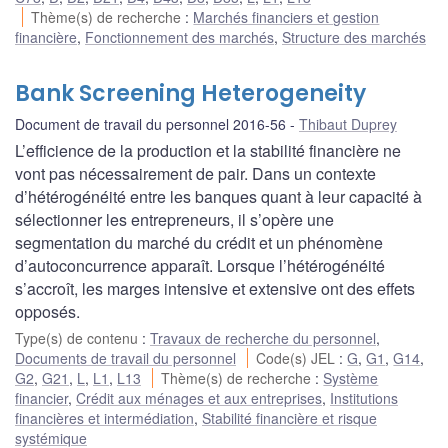
Thème(s) de recherche
:
Marchés financiers et gestion
financière
,
Fonctionnement des marchés
,
Structure des marchés
Bank Screening Heterogeneity
Document de travail du personnel 2016-56
Thibaut Duprey
L’efficience de la production et la stabilité financière ne
vont pas nécessairement de pair. Dans un contexte
d’hétérogénéité entre les banques quant à leur capacité à
sélectionner les entrepreneurs, il s’opère une
segmentation du marché du crédit et un phénomène
d’autoconcurrence apparaît. Lorsque l’hétérogénéité
s’accroît, les marges intensive et extensive ont des effets
opposés.
Type(s) de contenu
:
Travaux de recherche du personnel
,
Documents de travail du personnel
Code(s) JEL
:
G
,
G1
,
G14
,
G2
,
G21
,
L
,
L1
,
L13
Thème(s) de recherche
:
Système
financier
,
Crédit aux ménages et aux entreprises
,
Institutions
financières et intermédiation
,
Stabilité financière et risque
systémique