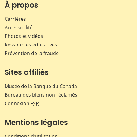
Facebook
X
LinkedIn
courr
À propos
Carrières
Accessibilité
Photos et vidéos
Ressources éducatives
Prévention de la fraude
Sites affiliés
Musée de la Banque du Canada
Bureau des biens non réclamés
Connexion
FSP
Mentions légales
Conditions d’utilisation