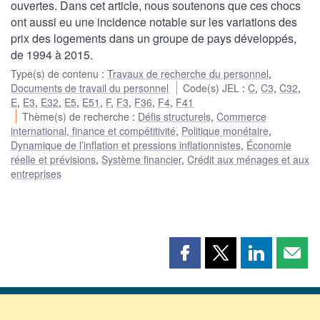
ouvertes. Dans cet article, nous soutenons que ces chocs
ont aussi eu une incidence notable sur les variations des
prix des logements dans un groupe de pays développés,
de 1994 à 2015.
Type(s) de contenu
:
Travaux de recherche du personnel
,
Documents de travail du personnel
Code(s) JEL
:
C
,
C3
,
C32
,
E
,
E3
,
E32
,
E5
,
E51
,
F
,
F3
,
F36
,
F4
,
F41
Thème(s) de recherche
:
Défis structurels
,
Commerce
international, finance et compétitivité
,
Politique monétaire
,
Dynamique de l’inflation et pressions inflationnistes
,
Économie
réelle et prévisions
,
Système financier
,
Crédit aux ménages et aux
entreprises
Partager
Partager
Partager
Part
cette
cette
cette
cette
page
page
page
page
sur
sur
sur
par