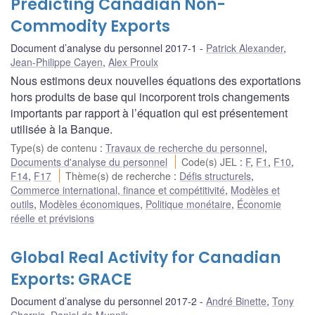
Predicting Canadian Non-
Commodity Exports
Document d’analyse du personnel 2017-1
Patrick Alexander
,
Jean-Philippe Cayen
,
Alex Proulx
Nous estimons deux nouvelles équations des exportations
hors produits de base qui incorporent trois changements
importants par rapport à l’équation qui est présentement
utilisée à la Banque.
Type(s) de contenu
:
Travaux de recherche du personnel
,
Documents d'analyse du personnel
Code(s) JEL
:
F
,
F1
,
F10
,
F14
,
F17
Thème(s) de recherche
:
Défis structurels
,
Commerce international, finance et compétitivité
,
Modèles et
outils
,
Modèles économiques
,
Politique monétaire
,
Économie
réelle et prévisions
Global Real Activity for Canadian
Exports: GRACE
Document d’analyse du personnel 2017-2
André Binette
,
Tony
Chernis
,
Daniel de Munnik