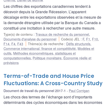
Les chiffres des exportations canadiennes tendent à
décevoir depuis la Grande Récession. L’apparent
décalage entre les exportations observées et la mesure de
la demande étrangère utilisée par la Banque du Canada a
constitué une incitation à rechercher une autre mesure.
Type(s) de contenu
:
Travaux de recherche du personnel
,
Documents d'analyse du personnel
Code(s) JEL
:
F
,
F1
,
F10
,
F14
,
F4
,
F43
Thème(s) de recherche
:
Défis structurels
,
Commerce international, finance et compétitivité
,
Modèles et
outils
,
Méthodes économétriques, statistiques et
computationnelles
,
Politique monétaire
,
Économie réelle et
prévisions
Terms-of-Trade and House Price
Fluctuations: A Cross-Country Study
Document de travail du personnel 2017-1
Paul Corrigan
Les chocs des termes de l’échange sont d’importants
déterminants des cycles économiques dans les économies