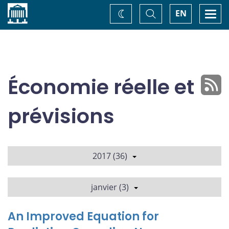
Accueil
Basculer
Togg
EN
Changez
la
navi
recherche
de
thème
Économie réelle et
prévisions
2017 (36)
janvier (3)
An Improved Equation for