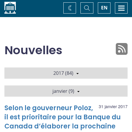
Accueil
Basculer
Togg
EN
Changez
la
navi
recherche
de
thème
Nouvelles
2017 (84)
janvier (9)
Selon le gouverneur Poloz,
31 janvier 2017
il est prioritaire pour la Banque du
Canada d’élaborer la prochaine