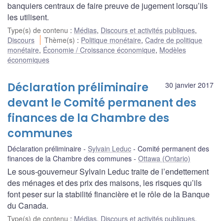
banquiers centraux de faire preuve de jugement lorsqu’ils
les utilisent.
Type(s) de contenu
:
Médias
,
Discours et activités publiques
,
Discours
Thème(s)
:
Politique monétaire
,
Cadre de politique
monétaire
,
Économie / Croissance économique
,
Modèles
économiques
Déclaration préliminaire
30 janvier 2017
devant le Comité permanent des
finances de la Chambre des
communes
Déclaration préliminaire
Sylvain Leduc
Comité permanent des
finances de la Chambre des communes
Ottawa (Ontario)
Le sous-gouverneur Sylvain Leduc traite de l’endettement
des ménages et des prix des maisons, les risques qu’ils
font peser sur la stabilité financière et le rôle de la Banque
du Canada.
Type(s) de contenu
:
Médias
,
Discours et activités publiques
,