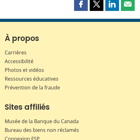
Partager
Partager
Partager
Part
cette
cette
cette
cette
page
page
page
page
sur
sur
sur
par
Facebook
X
LinkedIn
courr
À propos
Carrières
Accessibilité
Photos et vidéos
Ressources éducatives
Prévention de la fraude
Sites affiliés
Musée de la Banque du Canada
Bureau des biens non réclamés
Connexion
FSP