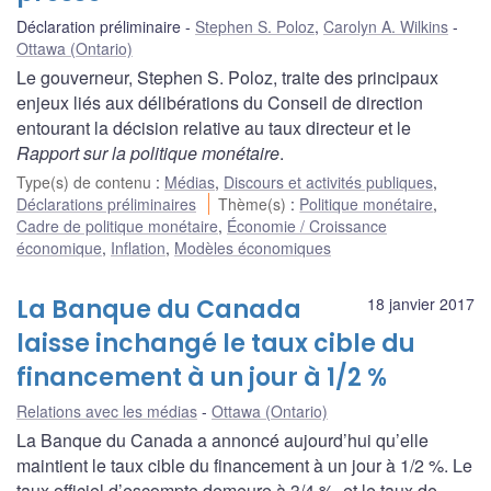
Déclaration préliminaire
Stephen S. Poloz
,
Carolyn A. Wilkins
Ottawa (Ontario)
Le gouverneur, Stephen S. Poloz, traite des principaux
enjeux liés aux délibérations du Conseil de direction
entourant la décision relative au taux directeur et le
Rapport sur la politique monétaire
.
Type(s) de contenu
:
Médias
,
Discours et activités publiques
,
Déclarations préliminaires
Thème(s)
:
Politique monétaire
,
Cadre de politique monétaire
,
Économie / Croissance
économique
,
Inflation
,
Modèles économiques
La Banque du Canada
18 janvier 2017
laisse inchangé le taux cible du
financement à un jour à 1/2 %
Relations avec les médias
Ottawa (Ontario)
La Banque du Canada a annoncé aujourd’hui qu’elle
maintient le taux cible du financement à un jour à 1/2 %. Le
taux officiel d’escompte demeure à 3/4 %, et le taux de