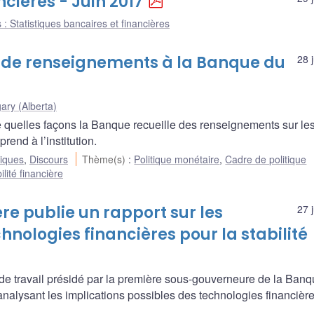
ncières - Juin 2017
 : Statistiques bancaires et financières
te de renseignements à la Banque du
28 
ary (Alberta)
 quelles façons la Banque recueille des renseignements sur le
rend à l’institution.
liques
,
Discours
Thème(s)
:
Politique monétaire
,
Cadre de politique
ilité financière
ère publie un rapport sur les
27 
hnologies financières pour la stabilité
travail présidé par la première sous-gouverneure de la Banq
analysant les implications possibles des technologies financièr