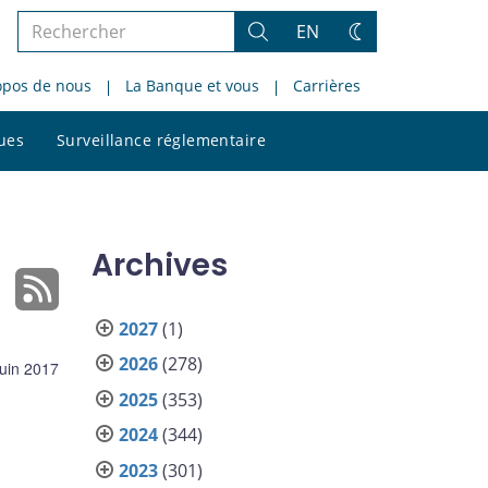
Rechercher
EN
Rechercher
Changez
dans
de
opos de nous
La Banque et vous
Carrières
le
thème
site
Rechercher
ques
Surveillance réglementaire
dans
le
site
Archives
2027
(1)
2026
(278)
juin 2017
2025
(353)
2024
(344)
2023
(301)