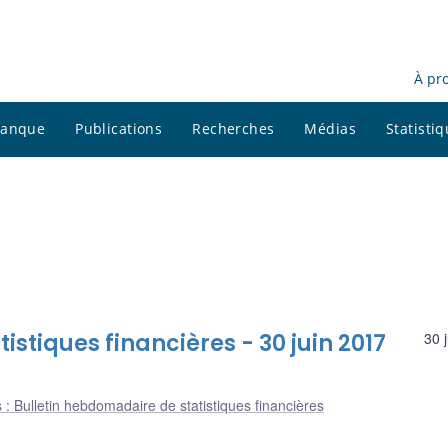
À pr
 banque
Publications
Recherches
Médias
Statisti
stiques financières - 30 juin 2017
30 
 : Bulletin hebdomadaire de statistiques financières