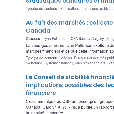
Statistiques bancaires et fina
Type(s) de contenu
:
Publications
,
Livraisons archivées
Au fait des marchés : collec
Canada
Discours
Lynn Patterson
CFA Society Calgary
Calg
La sous-gouverneure Lynn Patterson explique de
marchés financiers et ce que cette information app
Type(s) de contenu
:
Médias
,
Discours et activités pub
monétaire
,
Système financier
,
Marchés financiers
,
Stab
Le Conseil de stabilité financi
implications possibles des tec
financière
Ce communiqué du CSF annonce qu’un groupe de 
Canada, Carolyn A. Wilkins, a publié un rapport 
la stabilité financière.