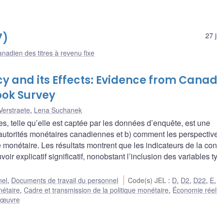
7)
27 
nadien des titres à revenu fixe
y and its Effects: Evidence from Cana
ook Survey
Verstraete
,
Lena Suchanek
s, telle qu’elle est captée par les données d’enquête, est une
 autorités monétaires canadiennes et b) comment les perspectiv
e monétaire. Les résultats montrent que les indicateurs de la co
oir explicatif significatif, nonobstant l’inclusion des variables 
nel
,
Documents de travail du personnel
Code(s) JEL
:
D
,
D2
,
D22
,
E
nétaire
,
Cadre et transmission de la politique monétaire
,
Économie réel
n œuvre