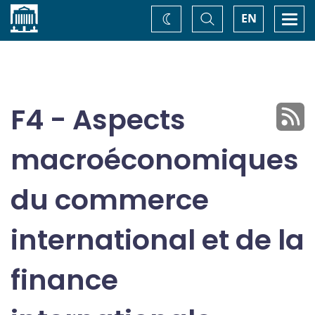
Accueil
Basculer
Togg
EN
Changez
la
navi
recherche
de
thème
F4 - Aspects
macroéconomiques
du commerce
international et de la
finance