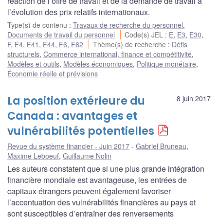
réaction de l’offre de travail et de la demande de travail à
l’évolution des prix relatifs internationaux.
Type(s) de contenu
:
Travaux de recherche du personnel
,
Documents de travail du personnel
Code(s) JEL
:
E
,
E3
,
E30
,
F
,
F4
,
F41
,
F44
,
F6
,
F62
Thème(s) de recherche
:
Défis
structurels
,
Commerce international, finance et compétitivité
,
Modèles et outils
,
Modèles économiques
,
Politique monétaire
,
Économie réelle et prévisions
La position extérieure du
8 juin 2017
Canada : avantages et
vulnérabilités potentielles
Revue du système financier - Juin 2017
Gabriel Bruneau
,
Maxime Leboeuf
,
Guillaume Nolin
Les auteurs constatent que si une plus grande intégration
financière mondiale est avantageuse, les entrées de
capitaux étrangers peuvent également favoriser
l’accentuation des vulnérabilités financières au pays et
sont susceptibles d’entraîner des renversements