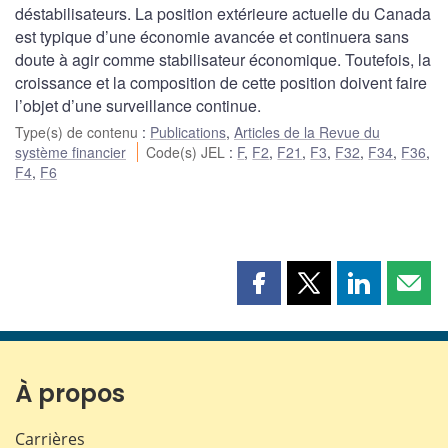
déstabilisateurs. La position extérieure actuelle du Canada
est typique d’une économie avancée et continuera sans
doute à agir comme stabilisateur économique. Toutefois, la
croissance et la composition de cette position doivent faire
l’objet d’une surveillance continue.
Type(s) de contenu
:
Publications
,
Articles de la Revue du
système financier
Code(s) JEL
:
F
,
F2
,
F21
,
F3
,
F32
,
F34
,
F36
,
F4
,
F6
Partager
Partager
Partager
Part
cette
cette
cette
cette
page
page
page
page
sur
sur
sur
par
Facebook
X
LinkedIn
courr
À propos
Carrières