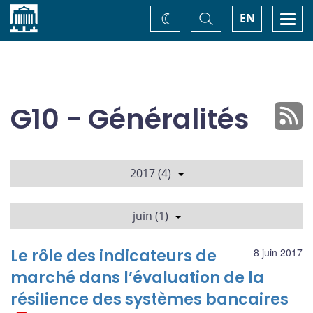
Accueil
Basculer
Togg
EN
Changez
la
navi
recherche
de
thème
G10 - Généralités
2017 (4)
juin (1)
Le rôle des indicateurs de
8 juin 2017
marché dans l’évaluation de la
résilience des systèmes bancaires