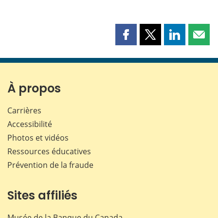
Partager
Partager
Partager
Part
cette
cette
cette
cette
page
page
page
page
sur
sur
sur
par
Facebook
X
LinkedIn
courr
À propos
Carrières
Accessibilité
Photos et vidéos
Ressources éducatives
Prévention de la fraude
Sites affiliés
Musée de la Banque du Canada