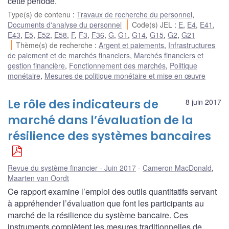
cette période.
Type(s) de contenu
:
Travaux de recherche du personnel
,
Documents d'analyse du personnel
Code(s) JEL
:
E
,
E4
,
E41
,
E43
,
E5
,
E52
,
E58
,
F
,
F3
,
F36
,
G
,
G1
,
G14
,
G15
,
G2
,
G21
Thème(s) de recherche
:
Argent et paiements
,
Infrastructures
de paiement et de marchés financiers
,
Marchés financiers et
gestion financière
,
Fonctionnement des marchés
,
Politique
monétaire
,
Mesures de politique monétaire et mise en œuvre
Le rôle des indicateurs de
8 juin 2017
marché dans l’évaluation de la
résilience des systèmes bancaires
Revue du système financier - Juin 2017
Cameron MacDonald
,
Maarten van Oordt
Ce rapport examine l’emploi des outils quantitatifs servant
à appréhender l’évaluation que font les participants au
marché de la résilience du système bancaire. Ces
instruments complètent les mesures traditionnelles de