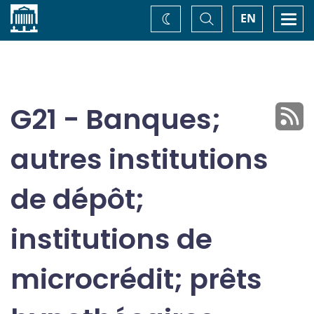
Accueil
Basculer
Togg
EN
Changez
la
navi
recherche
de
thème
G21 - Banques;
autres institutions
de dépôt;
institutions de
microcrédit; prêts