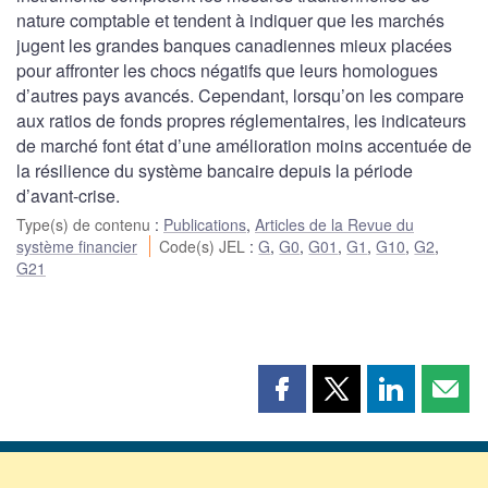
nature comptable et tendent à indiquer que les marchés
jugent les grandes banques canadiennes mieux placées
pour affronter les chocs négatifs que leurs homologues
d’autres pays avancés. Cependant, lorsqu’on les compare
aux ratios de fonds propres réglementaires, les indicateurs
de marché font état d’une amélioration moins accentuée de
la résilience du système bancaire depuis la période
d’avant-crise.
Type(s) de contenu
:
Publications
,
Articles de la Revue du
système financier
Code(s) JEL
:
G
,
G0
,
G01
,
G1
,
G10
,
G2
,
G21
Partager
Partager
Partager
Part
cette
cette
cette
cette
page
page
page
page
sur
sur
sur
par