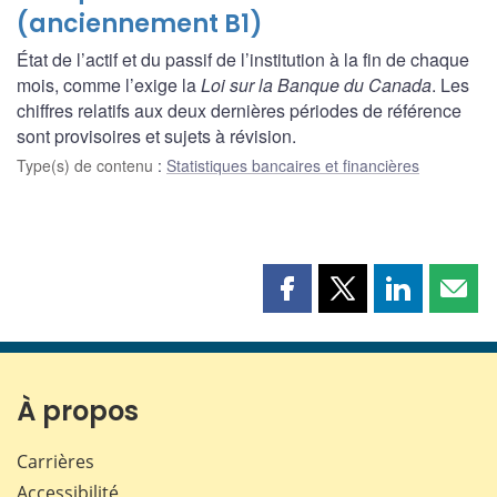
(anciennement B1)
État de l’actif et du passif de l’institution à la fin de chaque
mois, comme l’exige la
Loi sur la Banque du Canada
. Les
chiffres relatifs aux deux dernières périodes de référence
sont provisoires et sujets à révision.
Type(s) de contenu
:
Statistiques bancaires et financières
Partager
Partager
Partager
Part
cette
cette
cette
cette
page
page
page
page
sur
sur
sur
par
Facebook
X
LinkedIn
courr
À propos
Carrières
Accessibilité