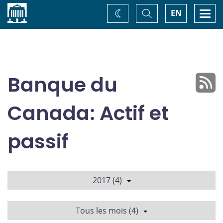
Accueil
Basculer
Togg
EN
Changez
la
navi
recherche
de
thème
Banque du
Canada: Actif et
passif
2017 (4)
Tous les mois (4)