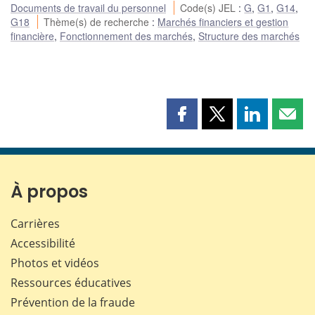
Documents de travail du personnel
Code(s) JEL
:
G
,
G1
,
G14
,
G18
Thème(s) de recherche
:
Marchés financiers et gestion
financière
,
Fonctionnement des marchés
,
Structure des marchés
Partager
Partager
Partager
Part
cette
cette
cette
cette
page
page
page
page
sur
sur
sur
par
Facebook
X
LinkedIn
courr
À propos
Carrières
Accessibilité
Photos et vidéos
Ressources éducatives
Prévention de la fraude