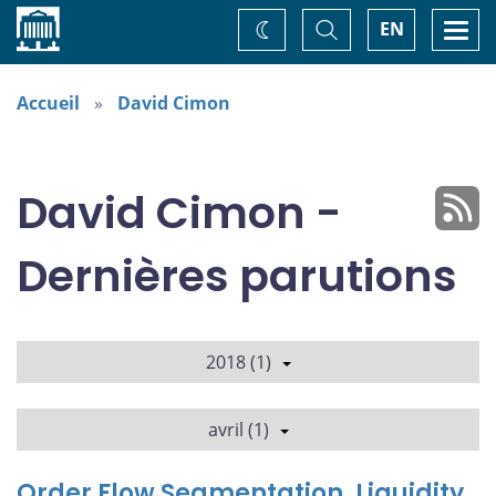
Accueil
Basculer
Togg
EN
Changez
la
navi
recherche
de
thème
Accueil
David Cimon
David Cimon -
Dernières parutions
2018 (1)
avril (1)
Order Flow Segmentation, Liquidity