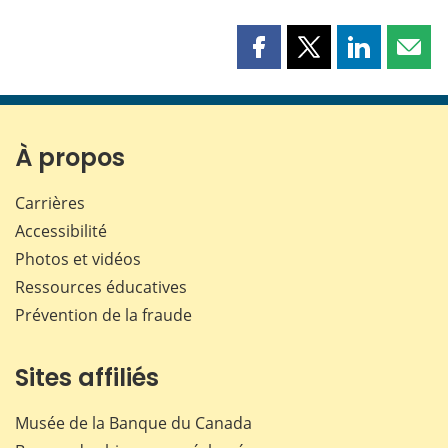
Partager
Partager
Partager
Part
cette
cette
cette
cette
page
page
page
page
sur
sur
sur
par
Facebook
X
LinkedIn
courr
À propos
Carrières
Accessibilité
Photos et vidéos
Ressources éducatives
Prévention de la fraude
Sites affiliés
Musée de la Banque du Canada