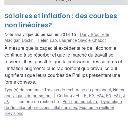
Salaires et inflation : des courbes
non linéaires?
Note analytique du personnel 2018-15
Dany Brouillette
,
Madigan Dockrill
,
Helen Lao
,
Laurence Savoie-Chabot
À mesure que la capacité excédentaire de l’économie
continue à se résorber et que le marché du travail se
resserre, il est possible que la croissance des salaires et
l’inflation augmente plus rapidement que prévu, ce qui
signifierait que leurs courbes de Phillips présentent une
forme convexe.
Type(s) de contenu
:
Travaux de recherche du personnel
,
Notes
analytiques du personnel
Code(s) JEL
:
E
,
E2
,
E24
,
E3
,
E31
,
J
,
J3
Thème(s) de recherche
:
Politique monétaire
,
Dynamique
de l’inflation et pressions inflationnistes
,
Économie réelle et
prévisions