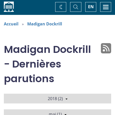
Accueil
Basculer
Togg
EN
Changez
la
navi
recherche
de
thème
Accueil
Madigan Dockrill
Madigan Dockrill
- Dernières
parutions
2018 (2)
mai (1)