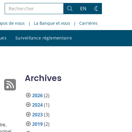
Rechercher
EN
Rechercher
Changez
dans
de
opos de nous
La Banque et vous
Carrières
le
thème
site
Rechercher
ques
Surveillance réglementaire
dans
le
site
Archives
2026
(2)
2024
(1)
2023
(3)
2019
(2)
ire,
ncipal