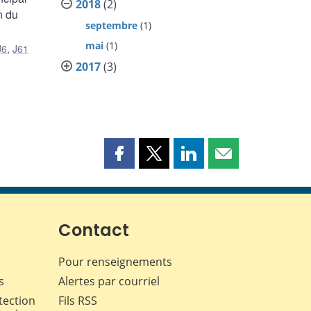
2018
(2)
n du
septembre
(1)
mai
(1)
J6
,
J61
2017
(3)
Partager
Partager
Partager
Partager
cette
cette
cette
cette
page
page
page
page
sur
sur
sur
par
Facebook
X
LinkedIn
courriel
Contact
Pour renseignements
s
Alertes par courriel
tection
Fils RSS