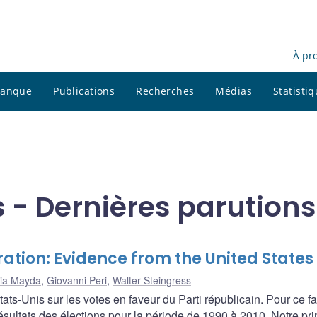
À pr
 banque
Publications
Recherches
Médias
Statisti
 - Dernières parutions
ration: Evidence from the United States
ia Mayda
,
Giovanni Peri
,
Walter Steingress
ts-Unis sur les votes en faveur du Parti républicain. Pour ce fa
ultats des élections pour la période de 1990 à 2010. Notre pri