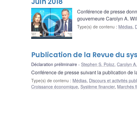
Juin 2018
Conférence de presse donné
gouverneure Carolyn A. Wilk
Type(s) de contenu
:
Médias
,
D
Publication de la Revue du sy
Déclaration préliminaire
Stephen S. Poloz
,
Carolyn A.
Conférence de presse suivant la publication de 
Type(s) de contenu
:
Médias
,
Discours et activités pub
Croissance économique
,
Système financier
,
Marchés f