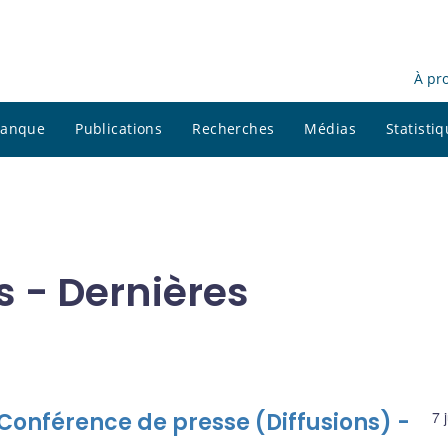
À pr
 banque
Publications
Recherches
Médias
Statisti
s - Dernières
Conférence de presse (Diffusions) -
7 