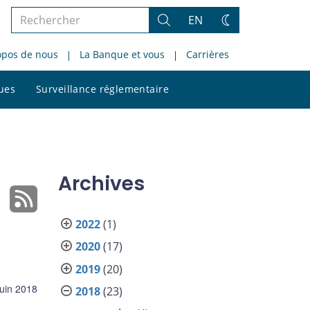
Rechercher
EN
Rechercher
Changez
dans
de
opos de nous
La Banque et vous
Carrières
le
thème
site
Rechercher
ques
Surveillance réglementaire
dans
le
site
Archives
2022
(1)
2020
(17)
2019
(20)
juin 2018
2018
(23)