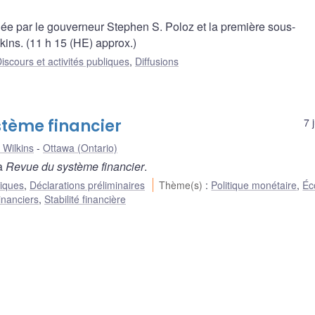
e par le gouverneur Stephen S. Poloz et la première sous-
ins. (11 h 15 (HE) approx.)
iscours et activités publiques
,
Diffusions
stème financier
7 
 Wilkins
Ottawa (Ontario)
la
Revue du système financier
.
liques
,
Déclarations préliminaires
Thème(s)
:
Politique monétaire
,
Éc
inanciers
,
Stabilité financière