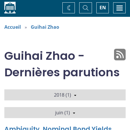
Accueil
Basculer
Togg
EN
Changez
la
navi
recherche
de
thème
Accueil
Guihai Zhao
Guihai Zhao -
Dernières parutions
2018 (1)
juin (1)
Ambiguity, Nominal Bond Yields