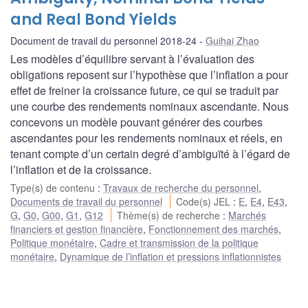
and Real Bond Yields
Document de travail du personnel 2018-24
Guihai Zhao
Les modèles d’équilibre servant à l’évaluation des
obligations reposent sur l’hypothèse que l’inflation a pour
effet de freiner la croissance future, ce qui se traduit par
une courbe des rendements nominaux ascendante. Nous
concevons un modèle pouvant générer des courbes
ascendantes pour les rendements nominaux et réels, en
tenant compte d’un certain degré d’ambiguïté à l’égard de
l’inflation et de la croissance.
Type(s) de contenu
:
Travaux de recherche du personnel
,
Documents de travail du personnel
Code(s) JEL
:
E
,
E4
,
E43
,
G
,
G0
,
G00
,
G1
,
G12
Thème(s) de recherche
:
Marchés
financiers et gestion financière
,
Fonctionnement des marchés
,
Politique monétaire
,
Cadre et transmission de la politique
monétaire
,
Dynamique de l’inflation et pressions inflationnistes