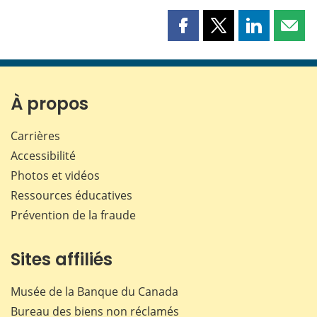
Partager
Partager
Partager
Part
cette
cette
cette
cette
page
page
page
page
sur
sur
sur
par
Facebook
X
LinkedIn
courr
À propos
Carrières
Accessibilité
Photos et vidéos
Ressources éducatives
Prévention de la fraude
Sites affiliés
Musée de la Banque du Canada
Bureau des biens non réclamés