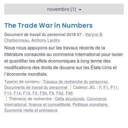
novembre (1)
The Trade War in Numbers
Document de travail du personnel 2018-57
Karyne B.
Charbonneau
,
Anthony Landry
Nous nous appuyons sur les travaux récents de la
littérature consacrée au commerce international pour isoler
et quantifier les effets économiques à long terme des
modifications des droits de douane sur les États-Unis et
l’économie mondiale.
Type(s) de contenu
:
Travaux de recherche du personnel
,
Documents de travail du personnel
Code(s) JEL
:
F
,
F1
,
F11
,
F13
,
F14
,
F15
,
F5
,
F50
,
F6
,
F62
,
F68
Thème(s) de recherche
:
Défis structurels
,
Commerce
international, finance et compétitivité
,
Politique monétaire
,
Économie réelle et prévisions