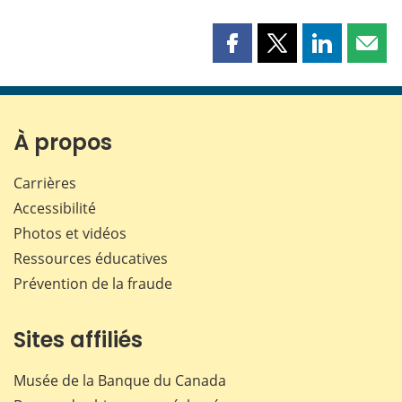
Partager
Partager
Partager
Part
cette
cette
cette
cette
page
page
page
page
sur
sur
sur
par
Facebook
X
LinkedIn
courr
À propos
Carrières
Accessibilité
Photos et vidéos
Ressources éducatives
Prévention de la fraude
Sites affiliés
Musée de la Banque du Canada