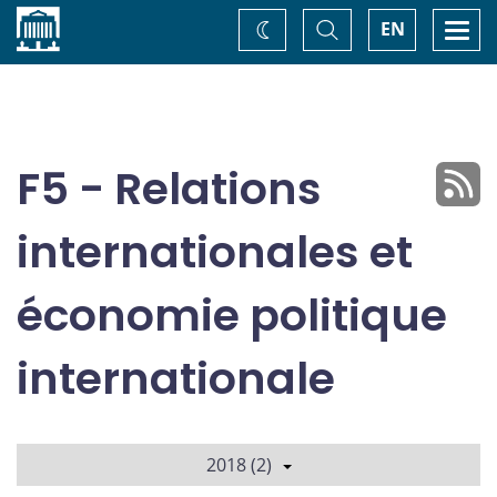
Accueil
Basculer
Togg
EN
Changez
la
navi
recherche
de
thème
F5 - Relations
internationales et
économie politique
internationale
2018 (2)