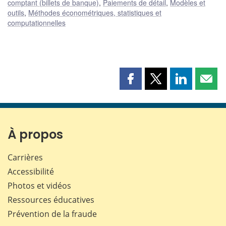
comptant (billets de banque)
,
Paiements de détail
,
Modèles et
outils
,
Méthodes économétriques, statistiques et
computationnelles
Partager
Partager
Partager
Part
cette
cette
cette
cette
page
page
page
page
sur
sur
sur
par
Facebook
X
LinkedIn
courr
À propos
Carrières
Accessibilité
Photos et vidéos
Ressources éducatives
Prévention de la fraude