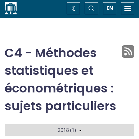
Accueil
Basculer
Togg
EN
Changez
la
navi
recherche
de
thème
C4 - Méthodes
statistiques et
économétriques :
sujets particuliers
2018 (1)