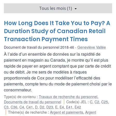
Tous les mois (1)
How Long Does It Take You to Pay? A
Duration Study of Canadian Retail
Transaction Payment Times
Document de travail du personnel 2018-46
Geneviève Vallée
À l’aide d’un ensemble de données sur la rapidité de
paiement en magasin au Canada, je montre qu’il est plus
rapide de payer en argent comptant que par carte de crédit
ou de débit. Je me sers de modèles à risques
proportionnels de Cox pour modéliser l’efficacité des
paiements, compte tenu du mode de paiement choisi par le
consommateur.
Type(s) de contenu
:
Travaux de recherche du personnel
,
Documents de travail du personnel
Code(s) JEL
:
C
,
C2
,
C25
,
C3
,
C36
,
C4
,
C41
,
D
,
D2
,
D23
,
E
,
E4
,
E41
,
E42
Thème(s) de recherche
:
Argent et paiements
,
Argent