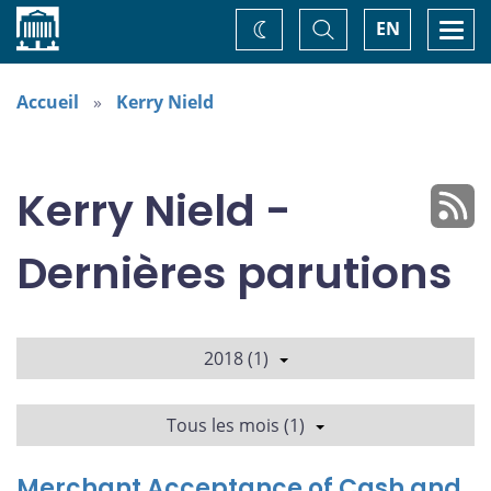
Accueil
Basculer
Togg
EN
Changez
la
navi
recherche
de
thème
Accueil
Kerry Nield
Kerry Nield -
Dernières parutions
2018 (1)
Tous les mois (1)
Merchant Acceptance of Cash and