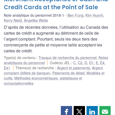
Credit Cards at the Point of Sale
Note analytique du personnel 2018-1
Ben Fung
,
Kim Huynh
,
Kerry Nield
,
Angelika Welte
D’après de récentes données, l’utilisation au Canada des
cartes de crédit a augmenté au détriment de celle de
l’argent comptant. Pourtant, seuls les deux tiers des
commerçants de petite et moyenne taille acceptent les
cartes de crédit.
Type(s) de contenu
:
Travaux de recherche du personnel
,
Notes
analytiques du personnel
Code(s) JEL
:
C
,
C2
,
D
,
D1
,
E
,
E4
,
E41
Thème(s) de recherche
:
Argent et paiements
,
Argent
comptant (billets de banque)
,
Paiements de détail
,
Modèles et
outils
,
Méthodes économétriques, statistiques et
computationnelles
Partager
Partager
Partager
Part