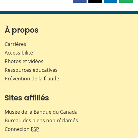
cette
cette
cette
cette
page
page
page
page
sur
sur
sur
par
Facebook
X
LinkedIn
courr
À propos
Carrières
Accessibilité
Photos et vidéos
Ressources éducatives
Prévention de la fraude
Sites affiliés
Musée de la Banque du Canada
Bureau des biens non réclamés
Connexion
FSP