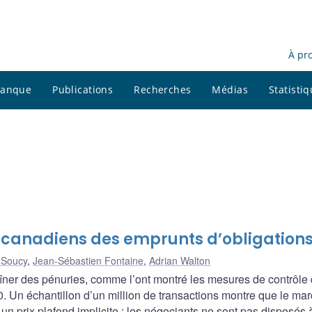
À pr
 banque
Publications
Recherches
Médias
Statisti
s canadiens des emprunts d’obligation
-Soucy
,
Jean-Sébastien Fontaine
,
Adrian Walton
aîner des pénuries, comme l’ont montré les mesures de contrôle
. Un échantillon d’un million de transactions montre que le ma
 prix plafond implicite : les négociants ne sont pas disposés 