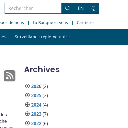
Rechercher
EN
Rechercher
Changez
dans
de
opos de nous
La Banque et vous
Carrières
le
thème
site
Rechercher
ques
Surveillance réglementaire
dans
le
site
Archives
2026
(2)
2025
(2)
s
2024
(4)
2023
(7)
 des
rché
2022
(6)
à payer