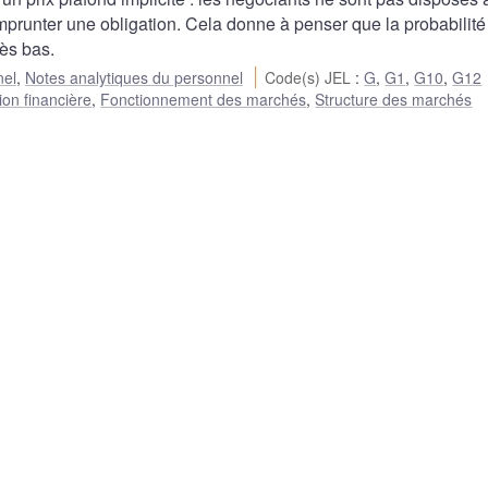
mprunter une obligation. Cela donne à penser que la probabilité
rès bas.
nel
,
Notes analytiques du personnel
Code(s) JEL
:
G
,
G1
,
G10
,
G12
ion financière
,
Fonctionnement des marchés
,
Structure des marchés