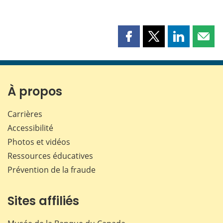
Partager
Partager
Partager
Part
cette
cette
cette
cette
page
page
page
page
sur
sur
sur
par
Facebook
X
LinkedIn
courr
À propos
Carrières
Accessibilité
Photos et vidéos
Ressources éducatives
Prévention de la fraude
Sites affiliés