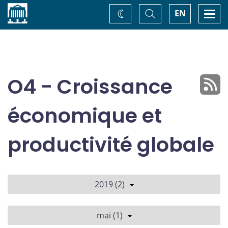
Accueil
Basculer
Togg
EN
Changez
la
navi
recherche
de
thème
O4 - Croissance
économique et
productivité globale
2019 (2)
mai (1)