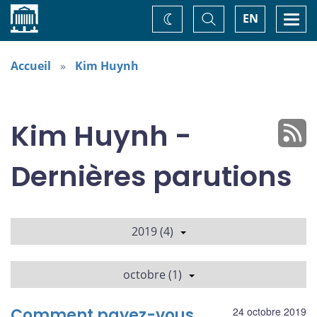
Accueil
Basculer
Togg
EN
Changez
la
navi
recherche
de
thème
Accueil
Kim Huynh
Kim Huynh -
Dernières parutions
2019 (4)
octobre (1)
Comment payez-vous
24 octobre 2019