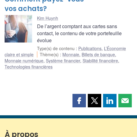
vos achats?
Kim Huynh
De l’argent comptant aux cartes sans
contact, le contenu de votre portefeuille
évolue
Type(s) de contenu
:
Publications
,
L’Économie
claire et simple
Thème(s)
:
Monnaie
,
Billets de banque
,
Monnaie numérique
,
Système financier
,
Stabilité financière
,
Technologies financières
Partager
Partager
Partager
Part
cette
cette
cette
cette
page
page
page
page
sur
sur
sur
par
Facebook
X
LinkedIn
courr
À propos